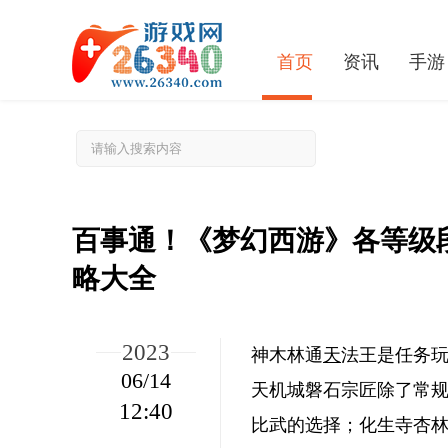
首页
资讯
手游
百事通！《梦幻西游》各等级
略大全
2023
神木林通
天
法王是任务
田园记狙击手怎么解锁
06/14
天机城磐石宗匠除了常
12:40
比武的选择；化生寺杏