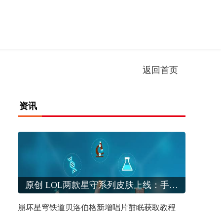
返回首页
资讯
崩坏星穹铁道贝洛伯格新增唱片酣眠获取教程
原创 LOL两款星守系列皮肤上线：手游独占变味，搬运或成未来新风向！|每日时讯
田园记
崩坏星穹铁道贝洛伯格新增唱片酣眠获取教程