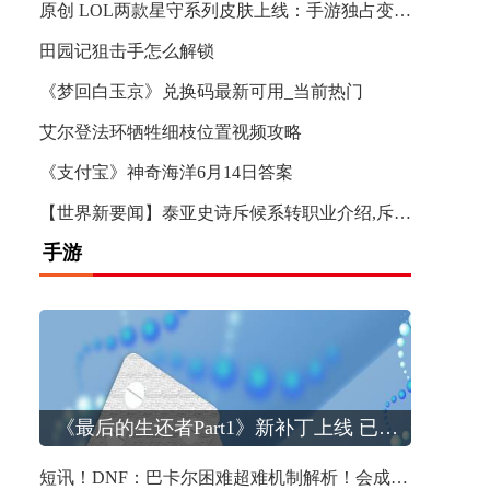
原创 LOL两款星守系列皮肤上线：手游独占变味，搬运或成未来新风向！|每日时讯
田园记狙击手怎么解锁
《梦回白玉京》兑换码最新可用_当前热门
艾尔登法环牺牲细枝位置视频攻略
《支付宝》神奇海洋6月14日答案
【世界新要闻】泰亚史诗斥候系转职业介绍,斥候系转职业攻略大全
手游
短讯！DNF：巴卡尔困难超难机制解析！会成为团本“噩梦”，野团更加“灾难”
《最后的生还者Part1》新补丁上线 已通过Steam Deck验证
《疯狂
短讯！DNF：巴卡尔困难超难机制解析！会成为团本“噩梦”，野团更加“灾难”