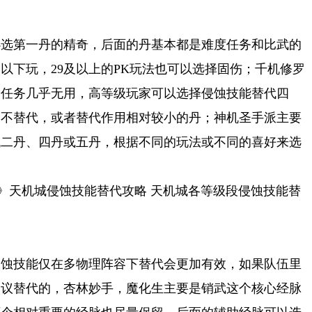
必选第一丹的精奇，后面的丹基本都是难度任务和比武的
及以下玩，29及以上的PK玩法也可以选择固伤；千机修罗
常任务几乎无用，高等级玩家可以选择侵蚀技能替代四
择不替代，或者替代作用相对较小的丹；神机圣手派主要
代二丹、四丹或五丹，根据不同的玩法或不同的喜好来选
游》天机城侵蚀技能替代攻略 天机城各等级段侵蚀技能替
侵蚀技能仅在多物理阵容下替代会更加有效，如果队伍里
建议替代的，杏林妙手，魔化生主要是销武这个核心经脉