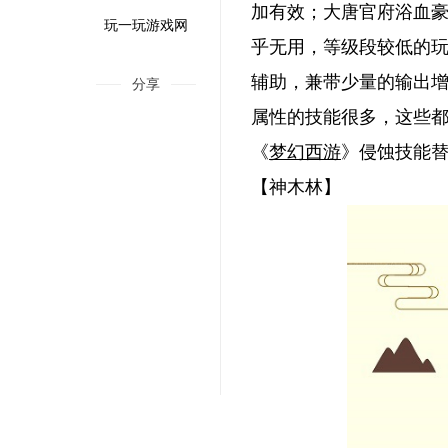
加有效；大唐官府浴血
玩一玩游戏网
乎无用，等级段较低的
辅助，兼带少量的输出
分享
属性的技能很多，这些
《
梦幻西游
》侵蚀技能
【神木林】
《疯狂爆梗王》出门准