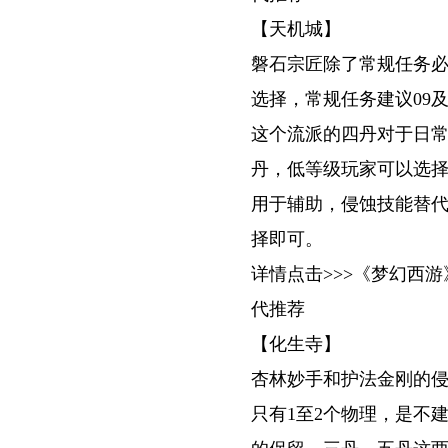
【天机城】
磐石宗匠除了常规任务
选择，常规任务建议09
这个流派的四丹对于日
丹，低等级玩家可以选
用于辅助，侵蚀技能替
择即可。
详情点击>>>《梦幻西
代推荐
【化生寺】
杏林妙手和护法金刚的
只有1至2个物理，是不