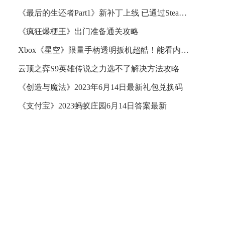
《最后的生还者Part1》新补丁上线 已通过Steam Deck验证
《疯狂爆梗王》出门准备通关攻略
Xbox《星空》限量手柄透明扳机超酷！能看内部零件震动
云顶之弈S9英雄传说之力选不了解决方法攻略
《创造与魔法》2023年6月14日最新礼包兑换码
《支付宝》2023蚂蚁庄园6月14日答案最新