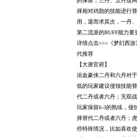
的保留，三丹、五丹这
择相对鸡肋的技能进行
用，退而求其次，一丹
第二流派的BUFF能力
详情点击>>>《梦幻西
代推荐
【大唐官府】
浴血豪侠二丹和六丹对
低的玩家建议侵蚀技能
代二丹或者六丹；无双
玩家保留6-3的熟练，
择替代二丹或者六丹；
些特殊情况，比如喜欢