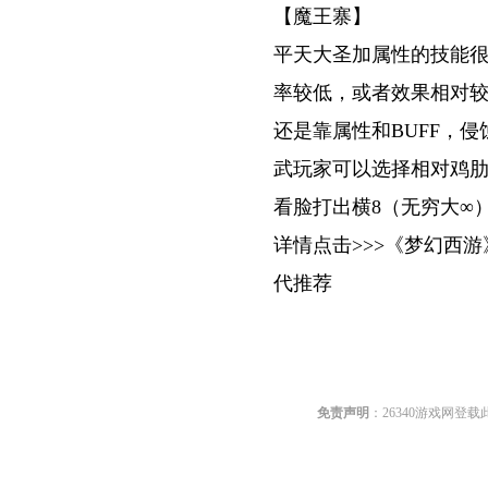
【魔王寨】
平天大圣加属性的技能
率较低，或者效果相对
还是靠属性和BUFF，
武玩家可以选择相对鸡肋
看脸打出横8（无穷大∞
详情点击>>>《梦幻西
代推荐
关键词:
免责声明
：26340游戏网