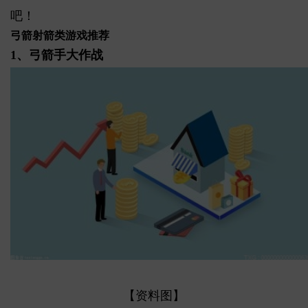
吧！
弓箭射箭类游戏推荐
1、弓箭手大作战
【资料图】