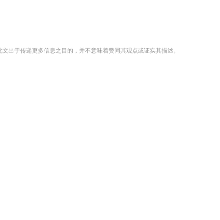
登载此文出于传递更多信息之目的，并不意味着赞同其观点或证实其描述。