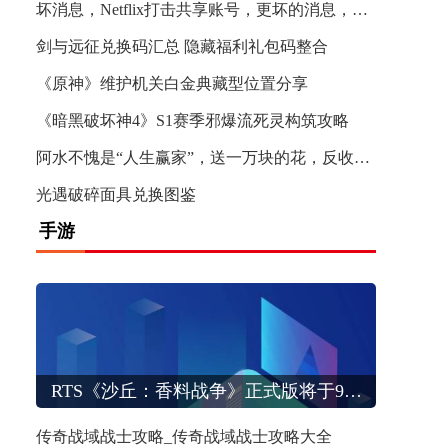
坏消息，Netflix打击共享账号，更坏的消息，Netflix成功了
剑与远征兑换码汇总 隐藏福利礼包码整合
《原神》维护机关白金典藏型位置分享
《暗黑破坏神4》S1赛季邪爆流死灵构筑攻略
阿水不愧是“人生赢家”，送一万块的花，反收女朋友几万块礼物？
光遇破碎面具兑换图鉴
手游
炉石传说卡牌颜色分级 哪些颜色代表稀有度和强度
RTS《沙丘：香料战争》正式版将于9月推出
传奇战域战士攻略_传奇战域战士攻略大全