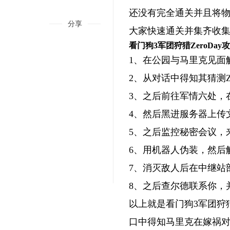
还没有完全通关并且将
分享
大家快速通关并集齐收
看门狗3军团狩猎ZeroDay
1、在公园与马里克见面
2、从对话中得知其猜测Ze
3、之后前往军情六处，
4、然后黑进服务器上传
5、之后监控秘密会议，
6、用机器人伪装，然后
7、消灭敌人后在中继站
8、之后查尔德联系你，并
RTS《沙丘：香料战争》正式版将于9月推出
以上就是看门狗3军团狩猎
口中得知马里克在嫁祸