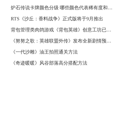
炉石传说卡牌颜色分级 哪些颜色代表稀有度和强度
RTS《沙丘：香料战争》正式版将于9月推出
背包管理类肉鸽游戏《背包英雄》创意工坊已上线！
《努努之歌：英雄联盟外传》发布全新剧情预告 将于今年秋季发售
《一代沙雕》油王拍照通关方法
《奇迹暖暖》风谷部落高分搭配方法