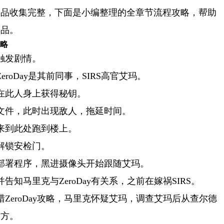
物品收集完整，下面是小编整理的全章节流程攻略，帮助
集品。
攻略
触发剧情。
roDay是其前同事，SIRS高官艾玛。
在此人身上获得秘钥。
文件，此时出现敌人，拖延时间。
来到此处跑到楼上。
解锁安检门。
部署程序，黑进摄像头开始跟随艾玛。
告知马里克与ZeroDay有关系，之前在嫁祸SIRS。
传奇战域战士攻略_传奇战域战士攻略大全
ZeroDay攻略，马里克怀疑艾玛，调查艾玛后从查尔德
对方。